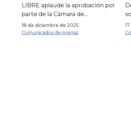
LIBRE aplaude la aprobación por
De
parte de la Cámara de
so
Representantes de la Ley SPEED
R
18 de diciembre de 2025
17
para impulsar la energía
M
Comunicados de prensa
Co
estadounidense y la creación de
empleo