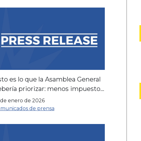
to es lo que la Asamblea General
bería priorizar: menos impuestos,
enos burocracia y más puestos de
 de enero de 2026
abajo.
municados de prensa