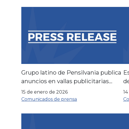
Grupo latino de Pensilvania publica
Es
anuncios en vallas publicitarias
de
agradeciendo al representante
m
15 de enero de 2026
14
Scott Perry por apoyar la reducción
tr
Comunicados de prensa
Co
de impuestos.