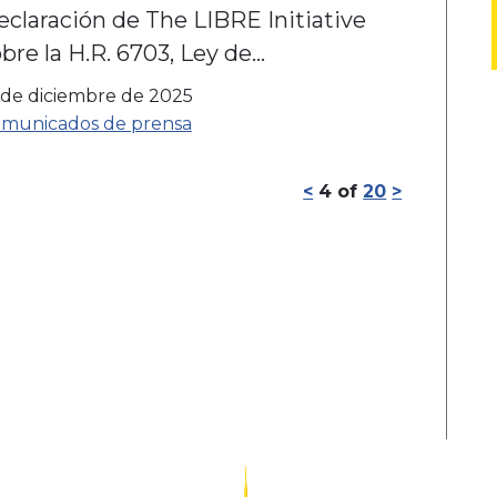
claración de The LIBRE Initiative
bre la H.R. 6703, Ley de
educción de las Primas de Seguro
 de diciembre de 2025
édico para Todos de 2025
municados de prensa
<
4
of
20
>