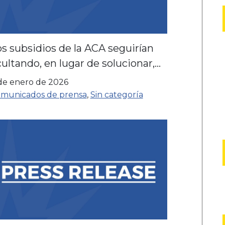
s subsidios de la ACA seguirían
ultando, en lugar de solucionar,
os problemas fundamentales.
de enero de 2026
municados de prensa
,
Sin categoría