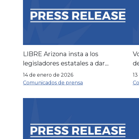
LIBRE Arizona insta a los
Vo
legisladores estatales a dar
de
prioridad a las reformas en materia
14 de enero de 2026
13
de vivienda y energía al inicio de la
Comunicados de prensa
Co
sesión legislativa.