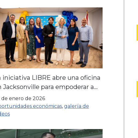
 iniciativa LIBRE abre una oficina
 Jacksonville para empoderar a
as comunidades locales
 de enero de 2026
ortunidades económicas
,
galería de
deos