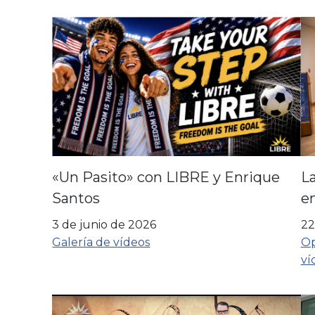
«Un Pasito» con LIBRE y Enrique
La
Santos
en
l
3 de junio de 2026
22
Galería de vídeos
Op
ví