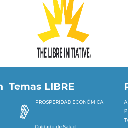
n
Temas LIBRE
PROSPERIDAD ECONÓMICA
A
P
T
Cuidado de Salud