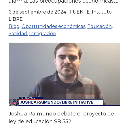
alarma: Las preocupaciones económicas,
de inmigración y de educación destacan
6 de septiembre de 2024
|
FUENTE: Instituto
en una nueva encuesta
LIBRE
Blog
,
Oportunidades económicas
,
Educación
,
Sanidad
,
Inmigración
Joshua Raimundo debate el proyecto de
ley de educación SB 552