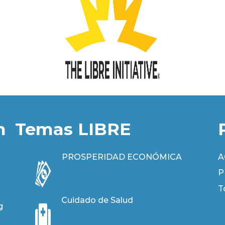
n
Temas LIBRE
PROSPERIDAD ECONÓMICA
A
P
T
Cuidado de Salud
g