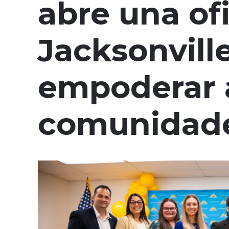
abre una of
Jacksonvill
empoderar a
comunidade