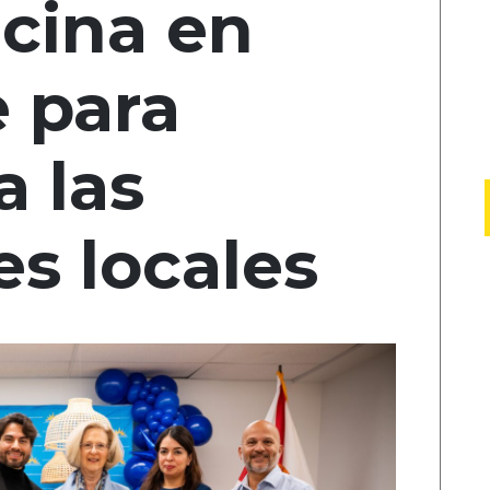
icina en
e para
 las
s locales