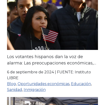
Los votantes hispanos dan la voz de
alarma: Las preocupaciones económicas,
de inmigración y de educación destacan
6 de septiembre de 2024
|
FUENTE: Instituto
en una nueva encuesta
LIBRE
Blog
,
Oportunidades económicas
,
Educación
,
Sanidad
,
Inmigración