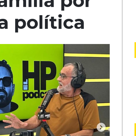
familia por
a política