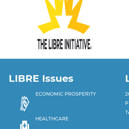
LIBRE Issues
ECONOMIC PROSPERITY
2
P
T
HEALTHCARE