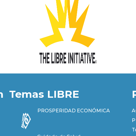
n
Temas LIBRE
PROSPERIDAD ECONÓMICA
A
P
T