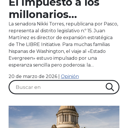
El impuesto a los
millonarios
perjudicará a la
La senadora Nikki Torres, republicana por Pasco,
representa al distrito legislativo n.º 15. Juan
comunidad hispana
Martínez es director de expansión estratégica
de The LIBRE Initiative. Para muchas familias
de Washington |
hispanas de Washington, el viaje al «Estado
Evergreen» estuvo impulsado por una
Opinión
esperanza sencilla pero poderosa: la…
20 de marzo de 2026
|
Opinión