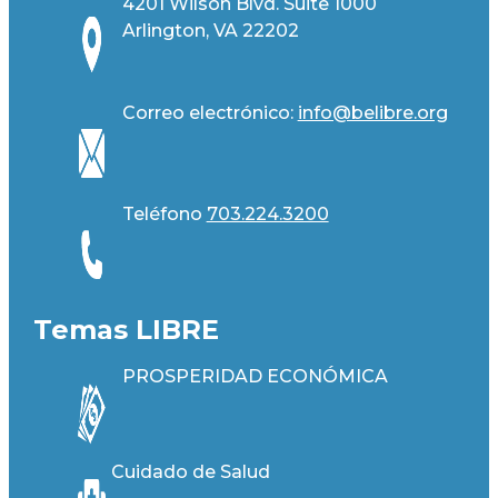
4201 Wilson Blvd. Suite 1000
r
Arlington, VA 22202
i
o
Correo electrónico:
info@belibre.org
)
Teléfono
703.224.3200
Temas LIBRE
PROSPERIDAD ECONÓMICA
Cuidado de Salud