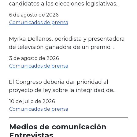
candidatos a las elecciones legislativas
estatales de cara a las elecciones de
6 de agosto de 2026
noviembre
Comunicados de prensa
Myrka Dellanos, periodista y presentadora
de televisión ganadora de un premio
Emmy, se asociará con LIBRE para
3 de agosto de 2026
impulsar las campañas en favor de la
Comunicados de prensa
comunidad hispana
El Congreso debería dar prioridad al
proyecto de ley sobre la integridad de
Medicaid
10 de julio de 2026
Comunicados de prensa
Medios de comunicación
Entrevistas