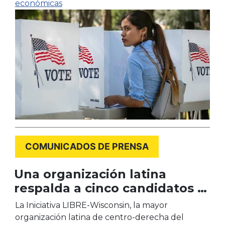
económicas
COMUNICADOS DE PRENSA
Una organización latina
respalda a cinco candidatos a
las elecciones legislativas
La Iniciativa LIBRE-Wisconsin, la mayor
estatales de cara a las
organización latina de centro-derecha del