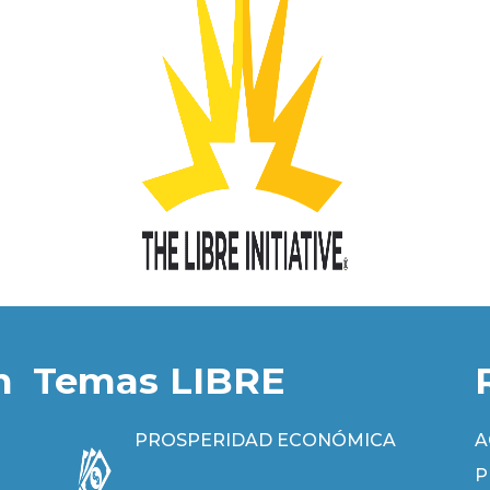
n
Temas LIBRE
PROSPERIDAD ECONÓMICA
A
P