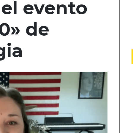
 el evento
0» de
gia