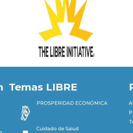
n
Temas LIBRE
PROSPERIDAD ECONÓMICA
A
P
T
Cuidado de Salud
g