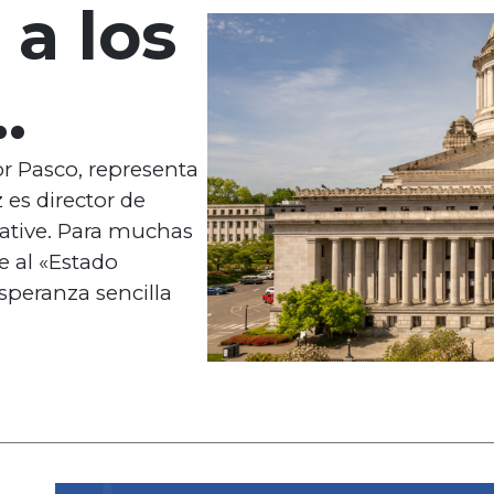
 a los
a la
or Pasco, representa
z es director de
iative. Para muchas
e al «Estado
peranza sencilla
 |