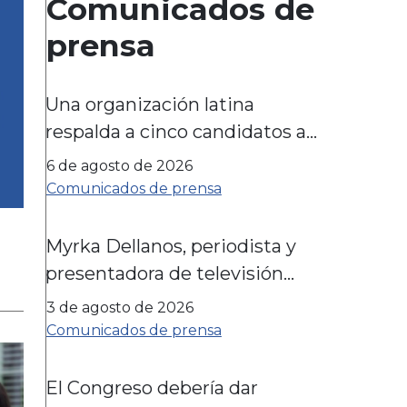
Comunicados de
prensa
Una organización latina
respalda a cinco candidatos a
las elecciones legislativas
6 de agosto de 2026
estatales de cara a las
Comunicados de prensa
elecciones de noviembre
Myrka Dellanos, periodista y
presentadora de televisión
ganadora de un premio
3 de agosto de 2026
Emmy, se asociará con LIBRE
Comunicados de prensa
para impulsar las campañas
en favor de la comunidad
El Congreso debería dar