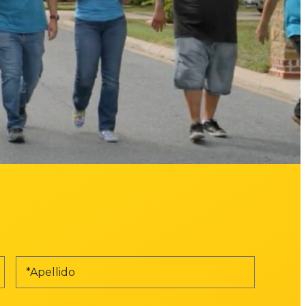
Apellido
(
O
b