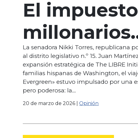
El impuesto
millonarios
perjudicará 
La senadora Nikki Torres, republicana p
al distrito legislativo n.º 15. Juan Martíne
expansión estratégica de The LIBRE Init
comunidad
familias hispanas de Washington, el viaj
Evergreen» estuvo impulsado por una es
pero poderosa: la…
hispana de
20 de marzo de 2026
|
Opinión
Washington