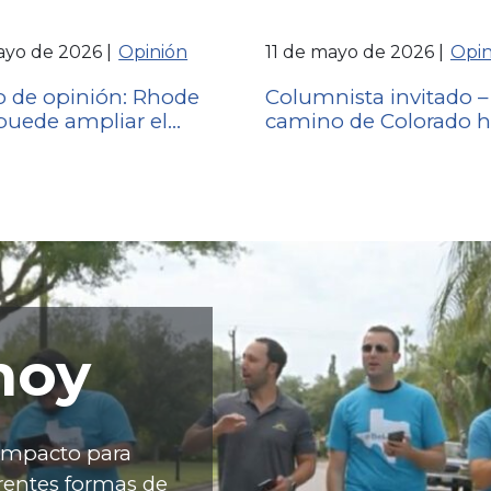
ayo de 2026
Opinión
11 de mayo de 2026
Opin
lo de opinión: Rhode
Columnista invitado –
 puede ampliar el
camino de Colorado ha
a la asistencia
protección del sueño
ria aprobando los
americano
os de ley H. 7143 y S.
hoy
 impacto para
rentes formas de