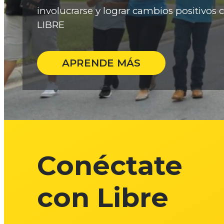
involucrarse y lograr cambios positivos c
LIBRE
APRENDE MÁS
Conéctate
con Libre