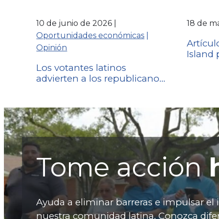
10 de junio de 2026
18 de m
Oportunidades económicas
 | 
Artícu
Opinión
Island
acceso 
Los votantes latinos
sanita
advierten a los republicanos
proyect
que no den por sentada la
2865
victoria en 2024
Tome acción
Ayuda a eliminar barreras e impulsar el
nuestra comunidad latina. Conozca dife