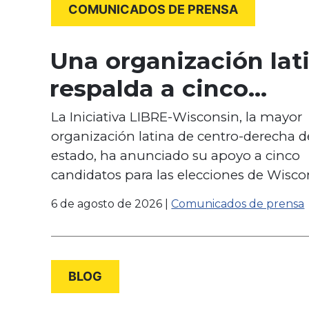
Opinión
COMUNICADOS DE PRENSA
Una organización lat
respalda a cinco
candidatos a las
La Iniciativa LIBRE-Wisconsin, la mayor
organización latina de centro-derecha d
elecciones legislativ
estado, ha anunciado su apoyo a cinco
estatales de cara a la
candidatos para las elecciones de Wisc
elecciones de
6 de agosto de 2026
|
Comunicados de prensa
noviembre
BLOG