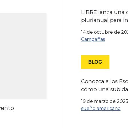
LIBRE lanza una
plurianual para i
los latinos en el 
14 de octubre de 20
aniversario de Am
Campañas
BLOG
Conozca a los Es
cómo una subida
impuestos podría
19 de marzo de 202
con su sueño am
vento
sueño americano