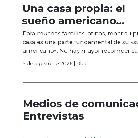
Una casa propia: el
sueño americano
empieza con un lugar
Para muchas familias latinas, tener su p
casa es una parte fundamental de su «
que llamar hogar
americano». No hay mayor recompens
5 de agosto de 2026
|
Blog
Medios de comunica
Entrevistas