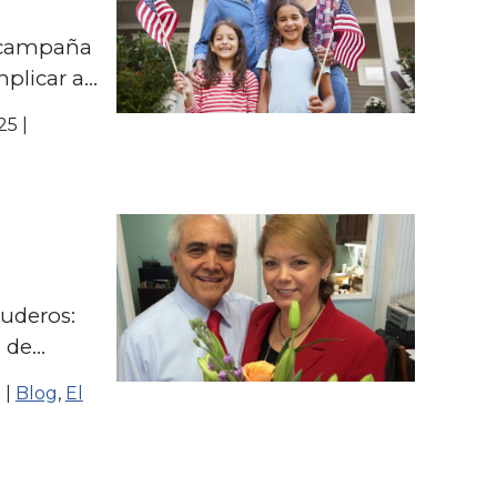
 campaña
mplicar a
250
25
|
érica
cuderos:
 de
 acabar
5
|
Blog
,
El
ericano