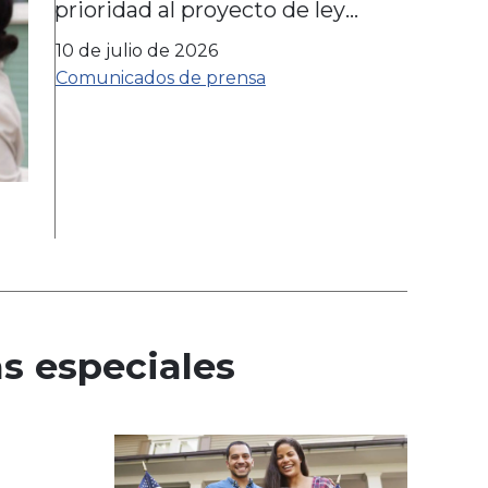
hispana
prioridad al proyecto de ley
sobre la integridad de
10 de julio de 2026
Medicaid
Comunicados de prensa
 especiales