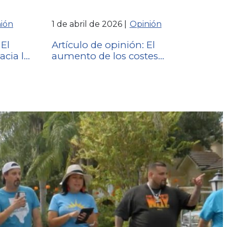
ión
1 de abril de 2026
Opinión
 El
Artículo de opinión: El
cia la
aumento de los costes
energéticos supone una
carga para las familias de
Florida