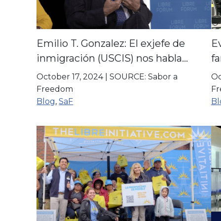
Emilio T. Gonzalez: El exjefe de
Ev
inmigración (USCIS) nos habla
fa
sobre liderazgo en tiempos de
October 17, 2024
|
SOURCE: Sabor a
Oc
crisis.
Freedom
F
Blog
,
SaF
Bl