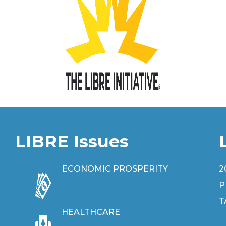
LIBRE Issues
ECONOMIC PROSPERITY
2
P
T
HEALTHCARE