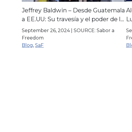
Jeffrey Baldwin – Desde Guatemala
Al
a EE.UU: Su travesía y el poder de la
Lu
unidad familiar
e
September 26, 2024
|
SOURCE: Sabor a
Se
Freedom
F
Blog
,
SaF
Bl