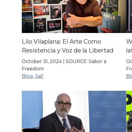
Lilo Vilaplana: El Arte Como
Wa
Resistencia y Voz de la Libertad
la
October 31, 2024
|
SOURCE: Sabor a
Oc
Freedom
F
Blog
,
SaF
Bl