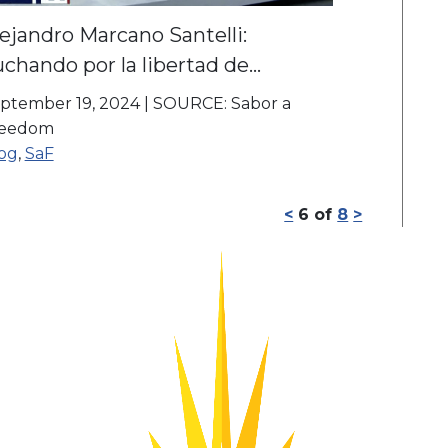
ejandro Marcano Santelli:
chando por la libertad de
xpresión en tiempos de censura
ptember 19, 2024
|
SOURCE: Sabor a
reedom
og
,
SaF
<
6
of
8
>